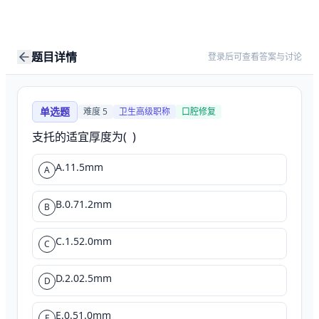
题目详情
登录后可查看答案与讨论
单选题
难度
5
卫生高级职称
口腔修复
支托的适宜厚度为(  )
A.11.5mm
A
B.0.71.2mm
B
C.1.52.0mm
C
D.2.02.5mm
D
E.0.51.0mm
E