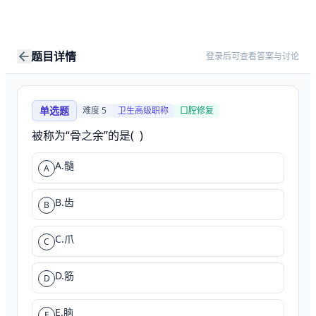
题目详情
登录后可查看答案与讨论
单选题
难度
5
卫生高级职称
口腔修复
被称为“骨之余”的是(  )
A.髓
A
B.齿
B
C.爪
C
D.筋
D
E.脑
E