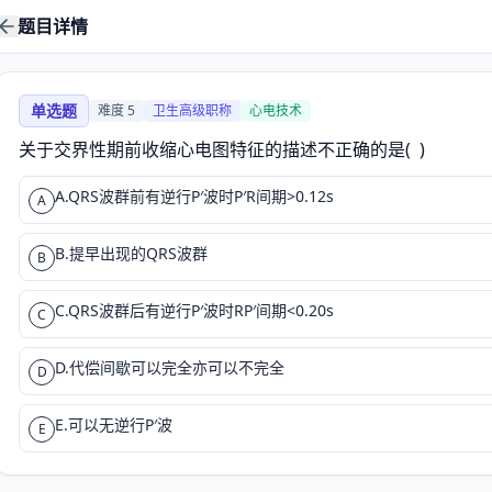
题目详情
单选题
难度
5
卫生高级职称
心电技术
关于交界性期前收缩心电图特征的描述不正确的是(  )
A.QRS波群前有逆行P′波时P′R间期>0.12s
A
B.提早出现的QRS波群
B
C.QRS波群后有逆行P′波时RP′间期<0.20s
C
D.代偿间歇可以完全亦可以不完全
D
E.可以无逆行P′波
E