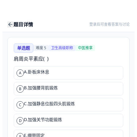
题目详情
登录后可查看答案与讨论
单选题
难度
5
卫生高级职称
中医推拿
肩周炎平素应(  )
A.卧板床休息
A
B.加强腰背肌锻炼
B
C.加强静息位股四头肌锻炼
C
D.加强关节功能锻炼
D
E.绷带固定
E