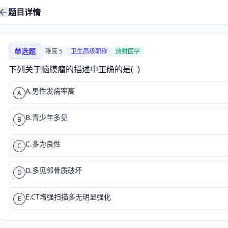
题目详情
单选题
难度
5
卫生高级职称
放射医学
下列关于脑膜瘤的描述中正确的是(  )
A.男性发病率高
A
B.青少年多见
B
C.多为良性
C
D.多见邻骨质破坏
D
E.CT增强扫描多无明显强化
E