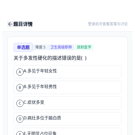
题目详情
登录后可查看答案与讨论
单选题
难度
5
卫生高级职称
放射医学
关于多发性硬化的描述错误的是(  )
A.多见于年轻女性
A
B.多见于年轻男性
B
C.症状多变
C
D.病灶多位于脑白质
D
E.无明显占位征象
E