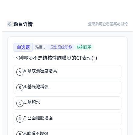
题目详情
登录后可查看答案与讨论
单选题
难度
5
卫生高级职称
放射医学
下列哪项不是结核性脑膜炎的CT表现(  )
A.基底池密度增高
A
B.基底池增强
B
C.脑积水
C
D.凸面脑膜增强
D
E.脑膜不增强
E