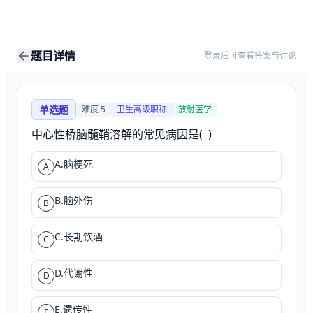
题目详情
登录后可查看答案与讨论
单选题
难度
5
卫生高级职称
放射医学
中心性桥脑髓鞘溶解的常见病因是(  )
A.脑梗死
A
B.脑外伤
B
C.长期饮酒
C
D.代谢性
D
E.遗传性
E