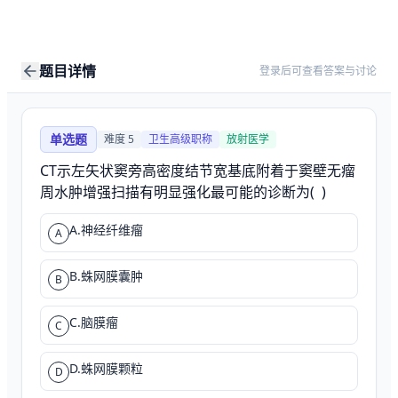
题目详情
登录后可查看答案与讨论
单选题
难度
5
卫生高级职称
放射医学
CT示左矢状窦旁高密度结节宽基底附着于窦壁无瘤
周水肿增强扫描有明显强化最可能的诊断为(  )
A.神经纤维瘤
A
B.蛛网膜囊肿
B
C.脑膜瘤
C
D.蛛网膜颗粒
D