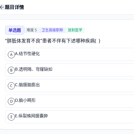
题目详情
单选题
难度
5
卫生高级职称
放射医学
“胼胝体发育不良”患者不伴有下述哪种疾病(  )
A.结节性硬化
A
B.透明隔、穹窿缺如
B
C.脑膜脑膨出
C
D.脑小畸形
D
E.纵裂蛛网膜囊肿
E