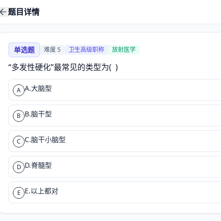
题目详情
单选题
难度
5
卫生高级职称
放射医学
“多发性硬化”最常见的类型为(  )
A.大脑型
A
B.脑干型
B
C.脑干小脑型
C
D.脊髓型
D
E.以上都对
E