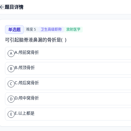
题目详情
单选题
难度
5
卫生高级职称
放射医学
可引起脑脊液鼻漏的骨折是(  )
A.颅前窝骨折
A
B.颅顶骨折
B
C.颅后窝骨折
C
D.颅中窝骨折
D
E.以上都是
E