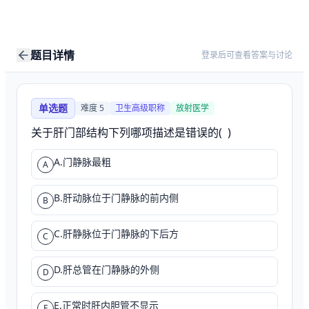
题目详情
登录后可查看答案与讨论
单选题
难度
5
卫生高级职称
放射医学
关于肝门部结构下列哪项描述是错误的(  )
A.门静脉最粗
A
B.肝动脉位于门静脉的前内侧
B
C.肝静脉位于门静脉的下后方
C
D.肝总管在门静脉的外侧
D
E.正常时肝内胆管不显示
E