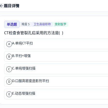
题目详情
单选题
难度
5
卫生高级职称
放射医学
CT检查食管裂孔疝采用的方法是(  )
A.单纯CT平扫
A
B.平扫+增强
B
C.单纯增强扫描
C
D.口服高密度造影剂平扫
D
E.动态增强扫描
E