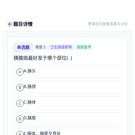
题目详情
登录后可查看答案与讨论
单选题
难度
5
卫生高级职称
放射医学
胰腺癌最好发于哪个部位(  )
A.胰头
A
B.胰颈
B
C.胰体
C
D.胰尾
D
E.胰体、胰尾交界处
E