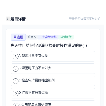
题目详情
登录后可查看答案与讨论
单选题
难度
5
卫生高级职称
放射医学
先天性巨结肠行钡灌肠检查时操作错误的是(  )
A.钡灌注量不宜过多
A
B.灌肠时压力不宜过大
B
C.检查完毕最好抽出钡剂
C
D.肛管不宜放置过高
D
E.先用肥皂水清洁灌肠
E