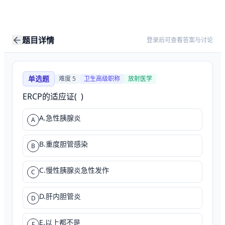
题目详情
登录后可查看答案与讨论
单选题
难度
5
卫生高级职称
放射医学
ERCP的适应证(  )
A.急性胰腺炎
A
B.重度胆管感染
B
C.慢性胰腺炎急性发作
C
D.肝内胆管炎
D
E.以上都不是
E