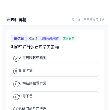
题目详情
登录后可查看答案与讨论
单选题
难度
5
卫生高级职称
放射医学
引起胃扭转的病理学因素为(  )
A.胃周围韧带松弛
A
B.胃肿瘤
B
C.横结肠位置异常
C
D.胃下垂
D
E.幽门与贲门接近
E