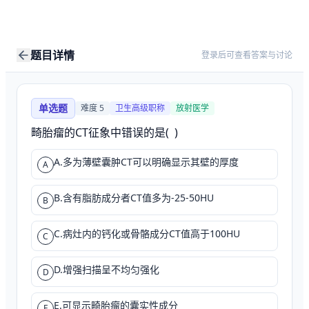
题目详情
登录后可查看答案与讨论
单选题
难度
5
卫生高级职称
放射医学
畸胎瘤的CT征象中错误的是(  )
A.多为薄壁囊肿CT可以明确显示其壁的厚度
A
B.含有脂肪成分者CT值多为-25-50HU
B
C.病灶内的钙化或骨骼成分CT值高于100HU
C
D.增强扫描呈不均匀强化
D
E.可显示畸胎瘤的囊实性成分
E