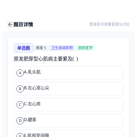
题目详情
登录后可查看答案与讨论
单选题
难度
5
卫生高级职称
放射医学
原发肥厚型心肌病主要累及(  )
A.乳头肌
A
B.左心室心尖
B
C.左心房
C
D.腱索
D
E.肌部室间隔
E