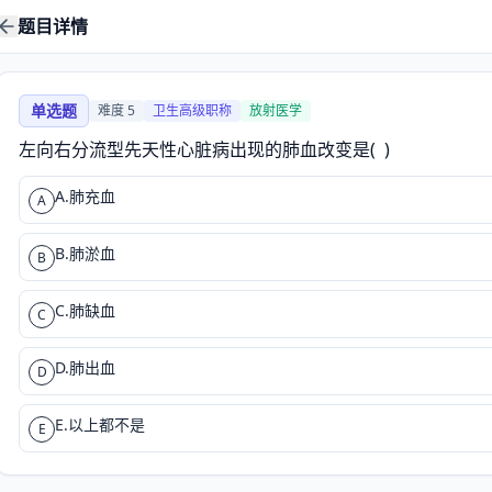
题目详情
单选题
难度
5
卫生高级职称
放射医学
左向右分流型先天性心脏病出现的肺血改变是(  )
A.肺充血
A
B.肺淤血
B
C.肺缺血
C
D.肺出血
D
E.以上都不是
E