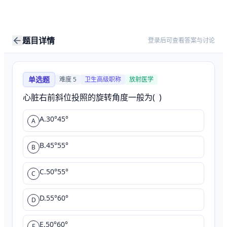
题目详情
登录后可查看答案与讨论
单选题
难度
5
卫生高级职称
放射医学
心脏右前斜位投照的旋转角度一般为(  )
A.30°45°
A
B.45°55°
B
C.50°55°
C
D.55°60°
D
E.50°60°
E