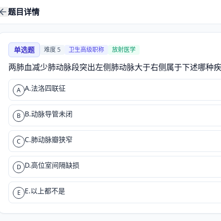
题目详情
单选题
难度
5
卫生高级职称
放射医学
两肺血减少肺动脉段突出左侧肺动脉大于右侧属于下述哪种疾病改
A.法洛四联征
A
B.动脉导管未闭
B
C.肺动脉瓣狭窄
C
D.高位室间隔缺损
D
E.以上都不是
E