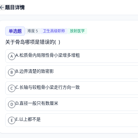
题目详情
单选题
难度
5
卫生高级职称
放射医学
关于骨岛哪项是错误的(  )
A.松质骨内局限性骨小梁增多增粗
A
B.边界清楚的致密影
B
C.长轴与较粗骨小梁走行方向一致
C
D.直径一般只有数厘米
D
E.以上都不是
E