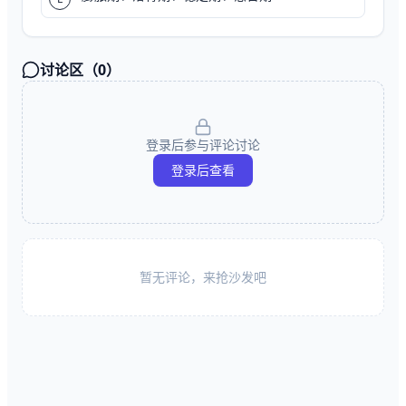
讨论区（
0
）
登录后参与评论讨论
登录后查看
暂无评论，来抢沙发吧