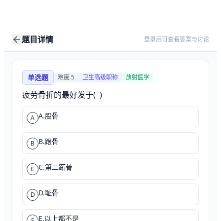
题目详情
登录后可查看答案与讨论
单选题
难度
5
卫生高级职称
放射医学
疲劳骨折的最好发于(  )
A.股骨
A
B.跟骨
B
C.第二跖骨
C
D.耻骨
D
E.以上都不是
E