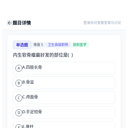
题目详情
登录后可查看答案与讨论
单选题
难度
5
卫生高级职称
放射医学
内生软骨瘤最好发的部位是(  )
A.四肢长骨
A
B.骨盆
B
C.颅面骨
C
D.手足短骨
D
E.脊柱
E