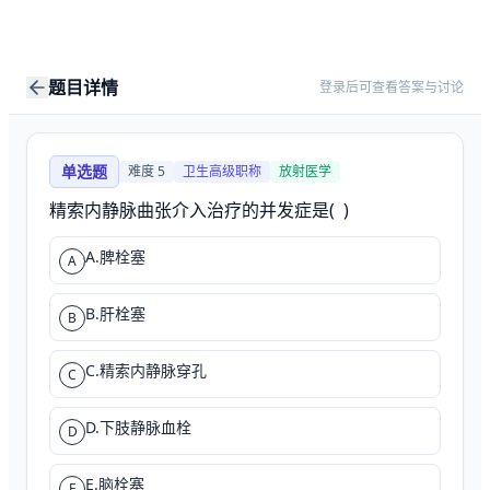
题目详情
登录后可查看答案与讨论
单选题
难度
5
卫生高级职称
放射医学
精索内静脉曲张介入治疗的并发症是(  )
A.脾栓塞
A
B.肝栓塞
B
C.精索内静脉穿孔
C
D.下肢静脉血栓
D
E.脑栓塞
E