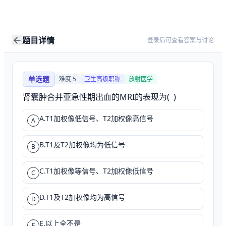
题目详情
登录后可查看答案与讨论
单选题
难度
5
卫生高级职称
放射医学
肾囊肿合并亚急性期出血的MRI的表现为(  )
A.T1加权像低信号、T2加权像高信号
A
B.T1及T2加权像均为低信号
B
C.T1加权像等信号、T2加权像低信号
C
D.T1及T2加权像均为高信号
D
E.以上全不是
E