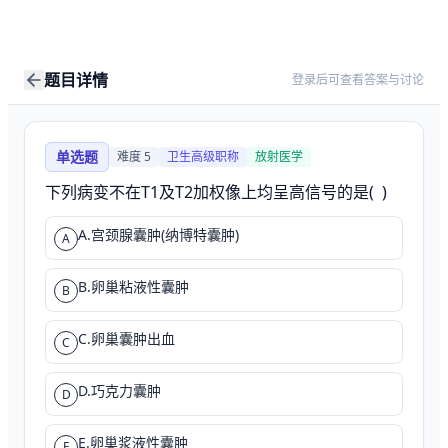
题目详情
登录后可查看答案与讨论
单选题
难度
5
卫生高级职称
放射医学
下列病变不在T1及T2加权像上均呈高信号的是(  )
A.宫颈腺囊肿(纳博特囊肿)
A
B.卵巢粘液性囊肿
B
C.卵巢囊肿出血
C
D.巧克力囊肿
D
E.卵巢浆液性囊肿
E