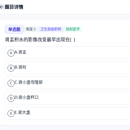
题目详情
单选题
难度
5
卫生高级职称
放射医学
肾盂积水的影像改变最早出现在(  )
A.肾盂
A
B.肾柱
B
C.肾小盏穹隆部
C
D.肾小盏杯口
D
E.肾大盏
E