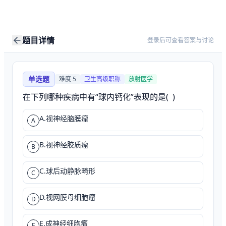
题目详情
登录后可查看答案与讨论
单选题
难度
5
卫生高级职称
放射医学
在下列哪种疾病中有“球内钙化”表现的是(  )
A.视神经脑膜瘤
A
B.视神经胶质瘤
B
C.球后动静脉畸形
C
D.视网膜母细胞瘤
D
E.成神经细胞瘤
E