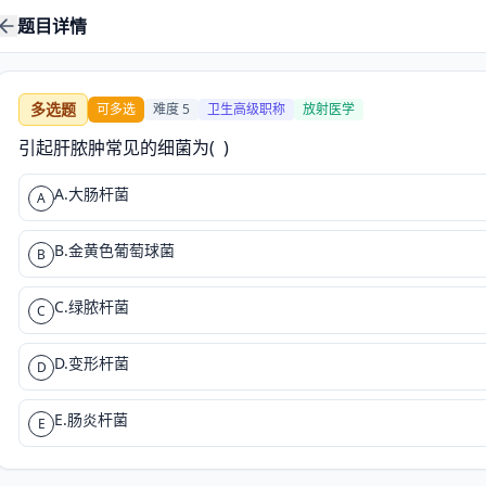
题目详情
多选题
可多选
难度
5
卫生高级职称
放射医学
引起肝脓肿常见的细菌为(  )
A.大肠杆菌
A
B.金黄色葡萄球菌
B
C.绿脓杆菌
C
D.变形杆菌
D
E.肠炎杆菌
E