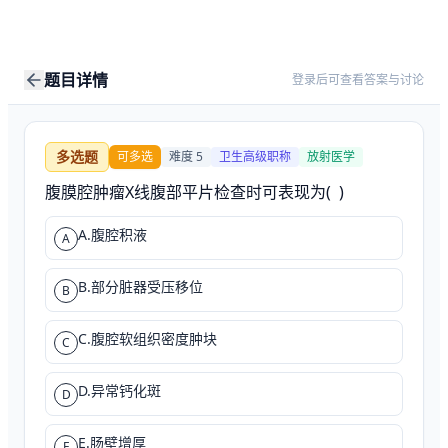
题目详情
登录后可查看答案与讨论
多选题
可多选
难度
5
卫生高级职称
放射医学
腹膜腔肿瘤X线腹部平片检查时可表现为(  )
A.腹腔积液
A
B.部分脏器受压移位
B
C.腹腔软组织密度肿块
C
D.异常钙化斑
D
E.肠壁增厚
E