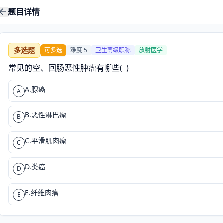
题目详情
多选题
可多选
难度
5
卫生高级职称
放射医学
常见的空、回肠恶性肿瘤有哪些(  )
A.腺癌
A
B.恶性淋巴瘤
B
C.平滑肌肉瘤
C
D.类癌
D
E.纤维肉瘤
E