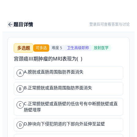
题目详情
登录后可查看答案与讨论
多选题
可多选
难度
5
卫生高级职称
放射医学
宫颈癌Ⅲ期肿瘤的MRI表现为(  )
A.膀胱或直肠周围脂肪界面消失
A
B.正常膀胱或直肠周围脂肪界面消失
B
C.正常膀胱壁或直肠壁的低信号有中断膀胱壁或直
C
肠壁增厚
D.肿块向下侵犯阴道的下部向外延伸至盆壁
D