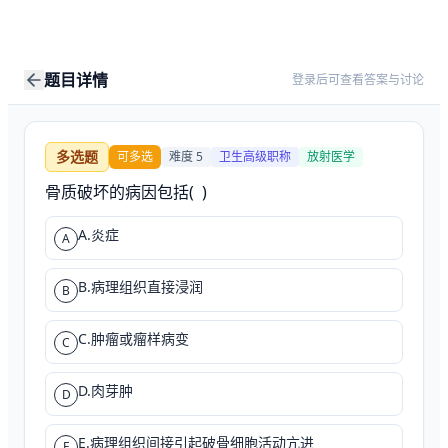
题目详情
登录后可查看答案与讨论
多选题
可多选
难度
5
卫生高级职称
放射医学
骨质破坏的病因包括(  )
A.炎症
A
B.病理组织直接浸润
B
C.肿瘤或瘤样病变
C
D.肉芽肿
D
E.病理组织间接引起破骨细胞活动亢进
E