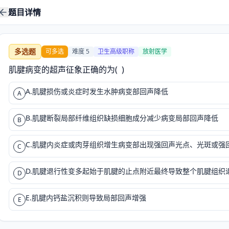
题目详情
多选题
可多选
难度
5
卫生高级职称
放射医学
肌腱病变的超声征象正确的为(  )
A.肌腱损伤或炎症时发生水肿病变部回声降低
A
B.肌腱断裂局部纤维组织缺损细胞成分减少病变局部回声降低
B
C.肌腱内炎症或肉芽组织增生病变部出现强回声光点、光斑或强
C
D.肌腱退行性变多起始于肌腱的止点附近最终导致整个肌腱组织
D
E.肌腱内钙盐沉积则导致局部回声增强
E