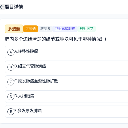
题目详情
多选题
可多选
难度
5
卫生高级职称
放射医学
肺内多个边缘清楚的结节或肿块可见于哪种情况(  )
A.转移性肿瘤
A
B.细支气管肺泡癌
B
C.原发肺癌血源性肺扩散
C
D.大细胞癌
D
E.多发原发肺癌
E