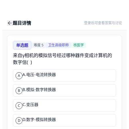
题目详情
登录后可查看答案与讨论
单选题
难度
5
卫生高级职称
核医学
来自γ相机的模拟信号经过哪种器件变成计算机的
数字信(  )
A.电压-电流转换器
A
B.模拟-数字转换器
B
C.变压器
C
D.数字-模拟转换器
D