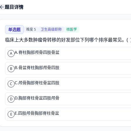
题目详情
单选题
难度
5
卫生高级职称
核医学
临床上大多数肿瘤骨转移的好发部位下列哪个排序最常见。(  
A.脊柱胸部颅骨四肢骨盆
A
B.骨盆脊柱胸部颅骨四肢
B
C.颅骨胸部脊柱骨盆四肢
C
D.胸部脊柱骨盆四肢颅骨
D
E.四肢颅骨胸部脊柱骨盆
E